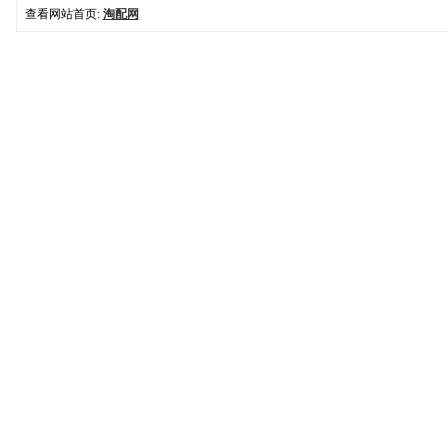
查看网站首页:
淘配网