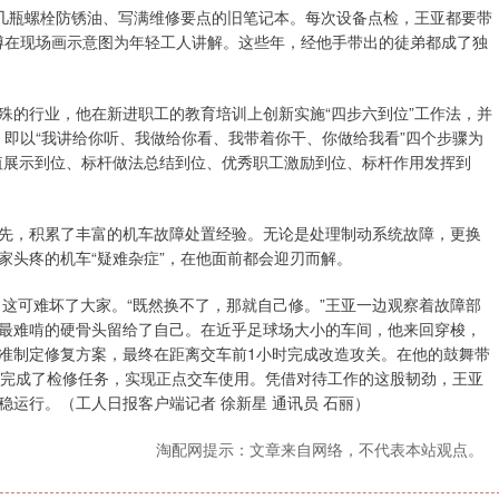
、几瓶螺栓防锈油、写满维修要点的旧笔记本。每次设备点检，王亚都要带
就蹲在现场画示意图为年轻工人讲解。这些年，经他手带出的徒弟都成了独
殊的行业，他在新进职工的教育培训上创新实施“四步六到位”工作法，并
法，即以“我讲给你听、我做给你看、我带着你干、你做给我看”四个步骤为
值展示到位、标杆做法总结到位、优秀职工激励到位、标杆作用发挥到
先，积累了丰富的机车故障处置经验。无论是处理制动系统故障，更换
家头疼的机车“疑难杂症”，在他面前都会迎刃而解。
，这可难坏了大家。“既然换不了，那就自己修。”王亚一边观察着故障部
最难啃的硬骨头留给了自己。在近乎足球场大小的车间，他来回穿梭，
准制定修复方案，最终在距离交车前1小时完成改造攻关。在他的鼓舞带
利完成了检修任务，实现正点交车使用。凭借对待工作的这股韧劲，王亚
稳运行。（工人日报客户端记者 徐新星 通讯员 石丽）
淘配网提示：文章来自网络，不代表本站观点。