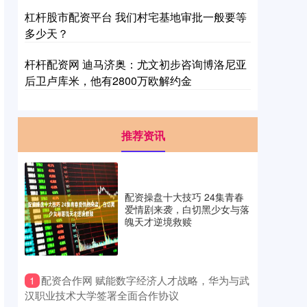
杠杆股市配资平台 我们村宅基地审批一般要等
多少天？
杆杆配资网 迪马济奥：尤文初步咨询博洛尼亚
后卫卢库米，他有2800万欧解约金
推荐资讯
配资操盘十大技巧 24集青春
爱情剧来袭，白切黑少女与落
魄天才逆境救赎
​配资合作网 赋能数字经济人才战略，华为与武
1
汉职业技术大学签署全面合作协议