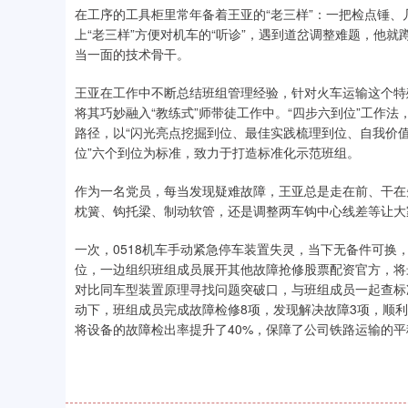
在工序的工具柜里常年备着王亚的“老三样”：一把检点锤
上“老三样”方便对机车的“听诊”，遇到道岔调整难题，他
当一面的技术骨干。
王亚在工作中不断总结班组管理经验，针对火车运输这个特
将其巧妙融入“教练式”师带徒工作中。“四步六到位”工作
路径，以“闪光亮点挖掘到位、最佳实践梳理到位、自我价
位”六个到位为标准，致力于打造标准化示范班组。
作为一名党员，每当发现疑难故障，王亚总是走在前、干在
枕簧、钩托梁、制动软管，还是调整两车钩中心线差等让大
一次，0518机车手动紧急停车装置失灵，当下无备件可换
位，一边组织班组成员展开其他故障抢修股票配资官方，将
对比同车型装置原理寻找问题突破口，与班组成员一起查标
动下，班组成员完成故障检修8项，发现解决故障3项，顺
将设备的故障检出率提升了40%，保障了公司铁路运输的平