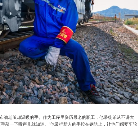
布满老茧却温暖的手。作为工序里资历最老的职工，他带徒弟从不讲大
扳手敲一下听声儿就知道。”他常把新人的手按在钢轨上，让他们感受车轮