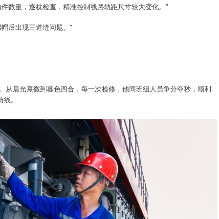
扣件数量，逐枕检查，精准控制线路轨距尺寸较大变化。”
帽后出现三道缝问题。”
。从晨光熹微到暮色四合，每一次检修，他同班组人员争分夺秒，顺利
防线。