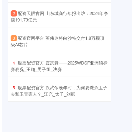
​配资天眼官网 山东城商行年报出炉：2024年净
2
赚191.79亿元
​配资官网平台 英伟达将向沙特交付1.8万颗顶
3
级AI芯片
​股票配资官方 霹雳舞——2025WDSF亚洲锦标
4
赛赛况_王翔_男子组_决赛
​股票配资官方 汉武帝晚年时，为何要诛杀卫子
5
夫和卫青家人？_江充_太子_刘据