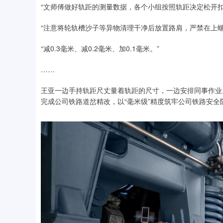
“文师傅做好轨距的测量数据，各个小组按照轨距决定松开
“注意将轮轨槽沙子等异物清理干净后放置路肩，严禁在上螺
“减0.3毫米、减0.2毫米、加0.1毫米。”
……
王亚一边手持轨距尺丈量着轨距的尺寸，一边安排同事作业
完成公司铁路道岔精改，以“毫米级”精度筑牢公司铁路安全