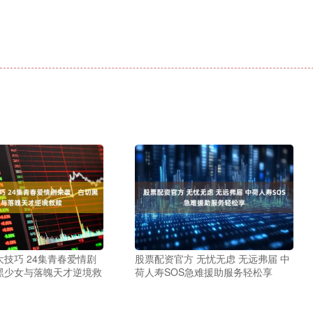
技巧 24集青春爱情剧
股票配资官方 无忧无虑 无远弗届 中
黑少女与落魄天才逆境救
荷人寿SOS急难援助服务轻松享