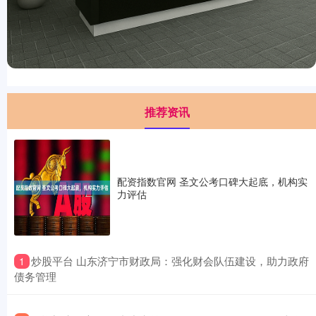
推荐资讯
配资指数官网 圣文公考口碑大起底，机构实
力评估
​炒股平台 山东济宁市财政局：强化财会队伍建设，助力政府
1
债务管理