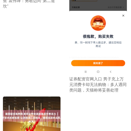
鱼”袁伟译：勇敢迈向“第二道
坎”
证券配资官网入口 男子充上万
元消费卡却无法购物：多人遇同
类问题，天猫称将妥善处理