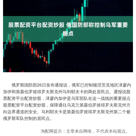
俄罗斯国防部26日发布通报说，俄军已控制顿涅茨克地区泽廖内
加伊和第聂伯罗彼得罗夫斯克州马利耶夫卡的两处居民点。通报说股
票配资平台配资炒股，泽廖内加伊是乌军部队在这一战线的重要据点
股票配资平台配资炒股，保障通往乌克兰第聂伯罗彼得罗夫斯克州方
向边界通道的安全。马利耶夫卡是第聂伯罗彼得罗夫斯克州第二个被
俄罗斯军队控制的居民点。
淘配网提示：文章来自网络，不代表本站观点。