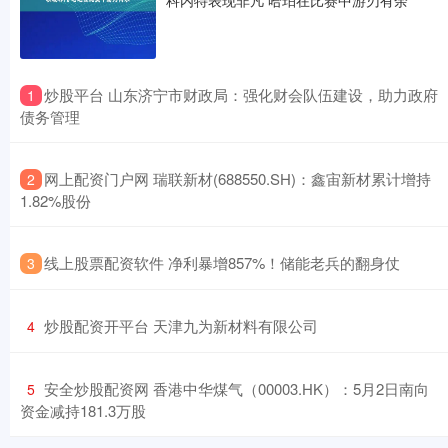
​炒股平台 山东济宁市财政局：强化财会队伍建设，助力政府
1
债务管理
​网上配资门户网 瑞联新材(688550.SH)：鑫宙新材累计增持
2
1.82%股份
​线上股票配资软件 净利暴增857%！储能老兵的翻身仗
3
​炒股配资开平台 天津九为新材料有限公司
4
​安全炒股配资网 香港中华煤气（00003.HK）：5月2日南向
5
资金减持181.3万股