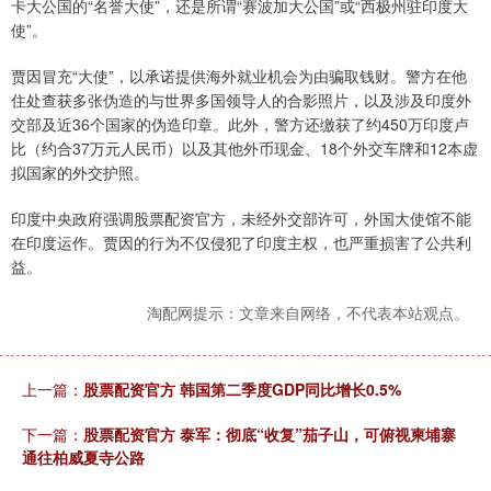
卡大公国的“名誉大使”，还是所谓“赛波加大公国”或“西极州驻印度大
使”。
贾因冒充“大使”，以承诺提供海外就业机会为由骗取钱财。警方在他
住处查获多张伪造的与世界多国领导人的合影照片，以及涉及印度外
交部及近36个国家的伪造印章。此外，警方还缴获了约450万印度卢
比（约合37万元人民币）以及其他外币现金、18个外交车牌和12本虚
拟国家的外交护照。
印度中央政府强调股票配资官方，未经外交部许可，外国大使馆不能
在印度运作。贾因的行为不仅侵犯了印度主权，也严重损害了公共利
益。
淘配网提示：文章来自网络，不代表本站观点。
上一篇：
股票配资官方 韩国第二季度GDP同比增长0.5%
下一篇：
股票配资官方 泰军：彻底“收复”茄子山，可俯视柬埔寨
通往柏威夏寺公路