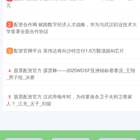
元
​配资合作网 赋能数字经济人才战略，华为与武汉职业技术大
2
学签署全面合作协议
​配资官网平台 英伟达将向沙特交付1.8万颗顶级AI芯片
3
​股票配资官方 霹雳舞——2025WDSF亚洲锦标赛赛况_王翔
4
_男子组_决赛
​股票配资官方 汉武帝晚年时，为何要诛杀卫子夫和卫青家
5
人？_江充_太子_刘据