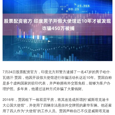
7月24日股票配资官方，印度北方邦警方逮捕了一名47岁的男子哈什·
瓦德汗·贾因，他因开设假大使馆进行诈骗活动长达近10年。贾因自称
是多个虚构国家的驻印代表，并声称拥有外交豁免权，能够为客户办
理护照。多年来，他通过这种方式诈骗了大量钱财。
2016年，贾因租下一栋双层平房，将其改造成所谓的“威斯塔克迪卡
大公国大使馆”，并使用了四辆非法悬挂外交牌照的豪华车辆。他还雇
用了四人作为“大使馆”的工作人员。贾因声称自己不仅是威斯塔克迪